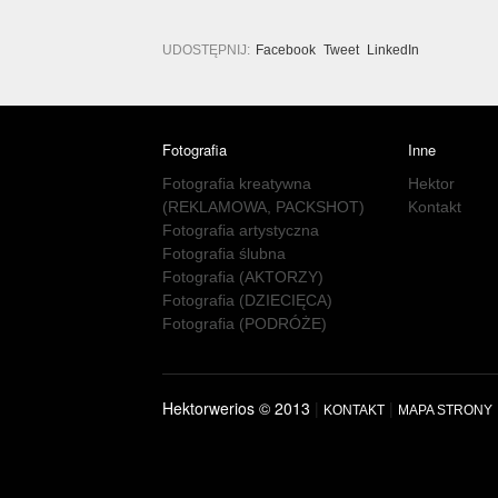
UDOSTĘPNIJ:
Facebook
Tweet
LinkedIn
Fotografia
Inne
Fotografia kreatywna
Hektor
(REKLAMOWA, PACKSHOT)
Kontakt
Fotografia artystyczna
Fotografia ślubna
Fotografia (AKTORZY)
Fotografia (DZIECIĘCA)
Fotografia (PODRÓŻE)
Hektorwerios © 2013
|
|
KONTAKT
MAPA STRONY