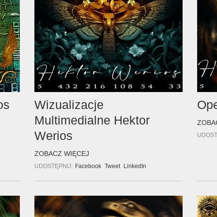
os
Wizualizacje
Ope
Multimedialne Hektor
ZOBA
Werios
UDOST
ZOBACZ WIĘCEJ
UDOSTĘPNIJ:
Facebook
Tweet
LinkedIn