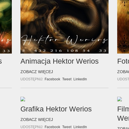
s
Animacja Hektor Werios
Fot
ZOBACZ WIĘCEJ
ZOBA
UDOSTĘPNIJ:
Facebook
Tweet
LinkedIn
UDOST
s
Grafika Hektor Werios
Fil
Wer
ZOBACZ WIĘCEJ
UDOSTĘPNIJ:
Facebook
Tweet
LinkedIn
ZOBA