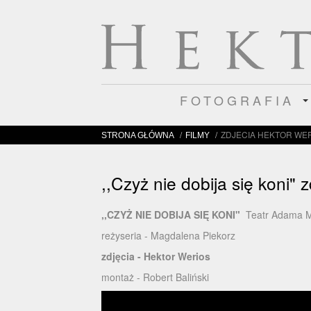
FOTOGRAFIA
/
/
ZDJECIA HEKTOR WE
STRONA GŁÓWNA
FILMY
,,Czyż nie dobija się koni" 
,,CZYŻ NIE DOBIJA SIĘ KONI"
Teatr Adama M
reżyseria - Magdalena Piekorz
zdjęcia - Hektor Werios
montaż - Robert Baliński