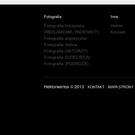
Fotografia
Inne
Fotografia kreatywna
Hektor
(REKLAMOWA, PACKSHOT)
Kontakt
Fotografia artystyczna
Fotografia ślubna
Fotografia (AKTORZY)
Fotografia (DZIECIĘCA)
Fotografia (PODRÓŻE)
Hektorwerios © 2013
|
|
KONTAKT
MAPA STRONY