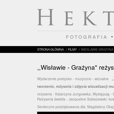
FOTOGRAFIA
/
/
WIESLAWIE GRAZYNA
STRONA GŁÓWNA
FILMY
,,Wisławie - Grażyna" reżys
Wydarzenie poetycko - muzyczno - wizualne
,
tworzenie, reżyseria i zdjęcia wizualizacji 
reżyseria - Katarzyna Jungowska, Występują - 
Reżyseria światła - Jacqueline Sobiszewski. ko
Serdeczne podziękowania dla: Magdaleny Okaj, 