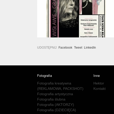
UDOSTĘPNIJ:
Facebook
Tweet
LinkedIn
Fotografia
Inne
Fotografia kreatywna
Hektor
(REKLAMOWA, PACKSHOT)
Kontakt
Fotografia artystyczna
Fotografia ślubna
Fotografia (AKTORZY)
Fotografia (DZIECIĘCA)