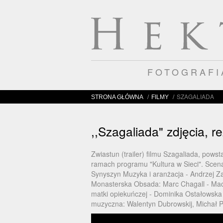
FOTOGRAF
/
/
SZAGALIADA
STRONA GŁÓWNA
FILMY
,,Szagaliada" zdjęcia, r
Zwiastun (trailer) filmu Szagaliada, po
ramach programu "Kultura w Sieci". Scen
Synyszyn Muzyka i aranżacja - Andrzej Za
Monasterska Obsada: Marc Chagall - Maci
matki opiekuńczej - Dominika Ostałowska
muzyczna: Walentyn Dubrowskij, Michał 