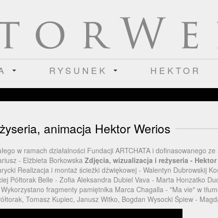
IA
RYSUNEK
HEKTOR
eżyseria, animacja Hektor Werios
wstałego w ramach działalności Fundacji ARTCHATA i dofinasowanego 
ariusz - Elżbieta Borkowska
Zdjęcia, wizualizacja i reżyseria - Hekto
rycki Realizacja i montaż ścieżki dźwiękowej - Walentyn Dubrowskij Ko
ej Półtorak Belle - Zofia Aleksandra Dubiel Vava - Marta Honzatko Du
 Wykorzystano fragmenty pamiętnika Marca Chagalla - "Ma vie" w tłum
Półtorak, Tomasz Kupiec, Janusz Witko, Bogdan Wysocki Śpiew - Mag