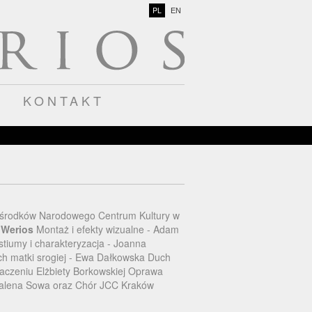
PL
EN
KONTAKT
ze środków Narodowego Centrum Kultury w
r Werios
Montaż i efekty wizualne - Adam
stiumy i charakteryzacja - Joanna
ch matki srogiej - Ewa Dałkowska Duch
aczeniu Elżbiety Borkowskiej Oprawa
dalena Sowa oraz Chór JCC Kraków