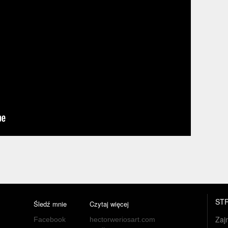
ST
Śledź mnie
Czytaj więcej
Zaj
Facebook
hectorweriosart.com