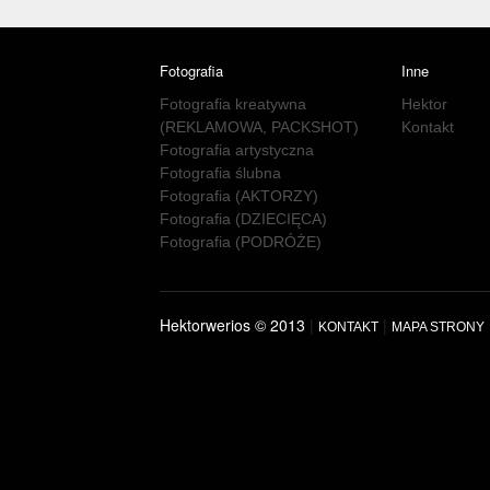
Fotografia
Inne
Fotografia kreatywna
Hektor
(REKLAMOWA, PACKSHOT)
Kontakt
Fotografia artystyczna
Fotografia ślubna
Fotografia (AKTORZY)
Fotografia (DZIECIĘCA)
Fotografia (PODRÓŻE)
Hektorwerios © 2013
|
|
KONTAKT
MAPA STRONY