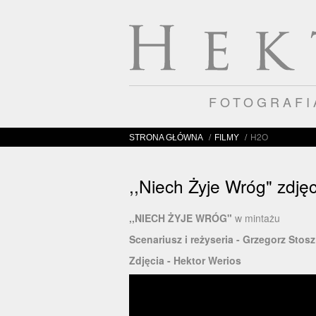
FOTOGRAF
/
/
H2O
STRONA GŁÓWNA
FILMY
,,Niech Żyje Wróg" zdję
,,NIECH ŻYJE WRÓG"
w mintażu
Scenariusz i reżyseria - Grzegorz St
Zdjęcia - Hektor Werios