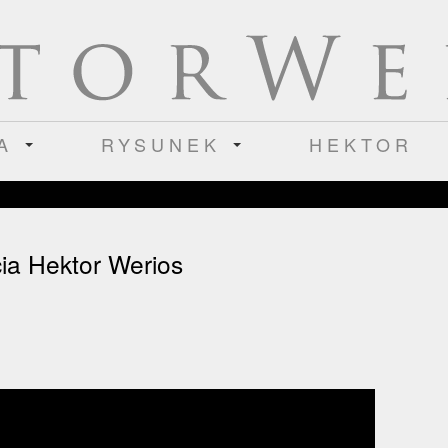
IA
RYSUNEK
HEKTOR
cia Hektor Werios
osz