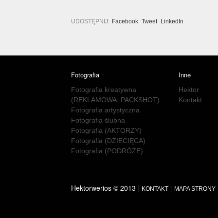
UDOSTĘPNIJ:
Facebook
Tweet
LinkedIn
Fotografia
Inne
Fotografia kreatywna
Hektor
(REKLAMOWA, PACKSHOT)
Kontakt
Fotografia artystyczna
Fotografia ślubna
Fotografia (AKTORZY)
Fotografia (DZIECIĘCA)
Fotografia (PODRÓŻE)
Hektorwerios © 2013
|
|
KONTAKT
MAPA STRONY