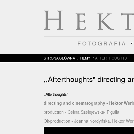
FOTOGRAFIA
/
/
AFTERTHOUGHTS
STRONA GŁÓWNA
FILMY
,,Afterthoughts" directing
,,Afterthoughts"
directing and cinematography - Hektor Wer
production - Celina Szelejewska- Pigulla
Ok-production - Joanna Nordyńska, Hektor Wer